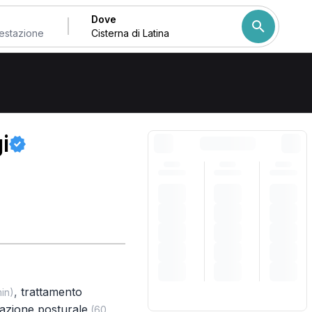
Dove
 Cisterna di Latina
Come ordiniamo i risulta
i
,
trattamento
in)
azione posturale
(60