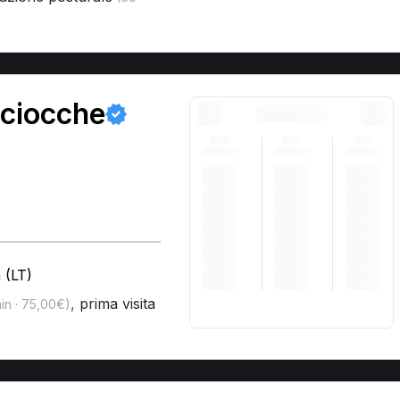
ociocche
 (LT)
,
prima visita
in · 75,00€)