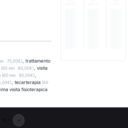
,
trattamento
in · 75,00€)
,
visita
(60 min · 80,00€)
o
,
(60 min · 90,00€)
,
tecarterapia
5,00€)
(60
ima visita fisioterapica
1
/ 1
→