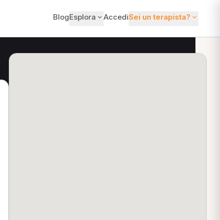
Blog
Esplora
Accedi
Sei un terapista?
ti?