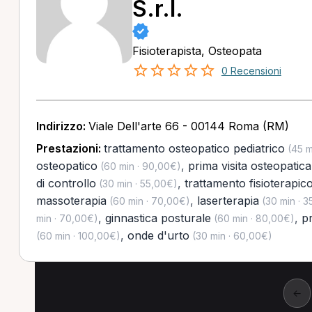
S.r.l.
Fisioterapista, Osteopata
0 Recensioni
Indirizzo:
Viale Dell'arte 66 - 00144 Roma (RM)
Prestazioni:
trattamento osteopatico pediatrico
(45 m
osteopatico
,
prima visita osteopatica
(60 min · 90,00€)
di controllo
,
trattamento fisioterapic
(30 min · 55,00€)
massoterapia
,
laserterapia
(60 min · 70,00€)
(30 min · 3
,
ginnastica posturale
,
pr
min · 70,00€)
(60 min · 80,00€)
,
onde d'urto
(60 min · 100,00€)
(30 min · 60,00€)
←