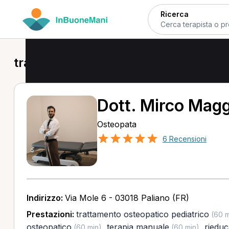
Ricerca
trattamento osteopatico pediatrico a
Dott. Mirco Magg
Osteopata
6 Recensioni
Indirizzo:
Via Mole 6 - 03018 Paliano (FR)
Prestazioni:
trattamento osteopatico pediatrico
(60 m
osteopatico
,
terapia manuale
,
rieduc
(60 min)
(60 min)