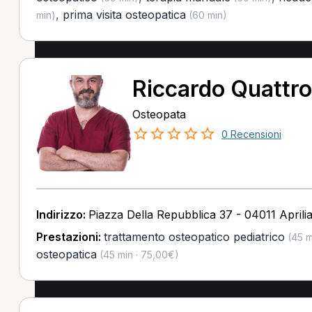
,
prima visita osteopatica
min)
(60 min)
Riccardo Quattr
Osteopata
0 Recensioni
Indirizzo:
Piazza Della Repubblica 37 - 04011 Aprilia
Prestazioni:
trattamento osteopatico pediatrico
(45 m
osteopatica
(45 min · 75,00€)