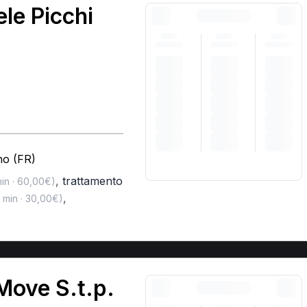
le Picchi
no (FR)
,
trattamento
in · 60,00€)
,
 min · 30,00€)
Move S.t.p.