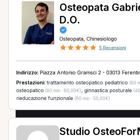
Osteopata Gabrie
D.O.
Osteopata, Chinesiologo
5 Recensioni
Indirizzo:
Piazza Antonio Gramsci 2 - 03013 Ferenti
Prestazioni:
trattamento osteopatico pediatrico
(60 m
osteopatico
,
ginnastica posturale
(60 min · 60,00€)
(45
rieducazione funzionale
(60 min · 50,00€)
Studio OsteoFor