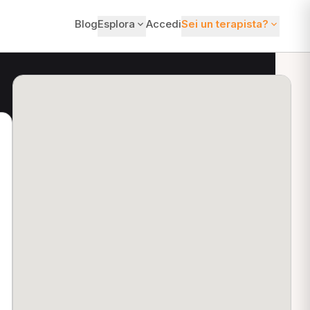
Blog
Esplora
Accedi
Sei un terapista?
ti?