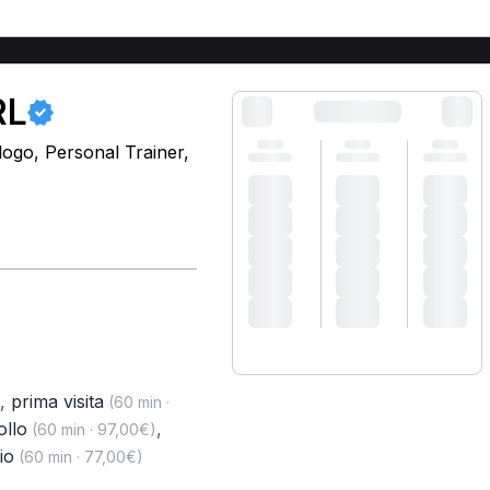
RL
logo, Personal Trainer,
,
prima visita
(60 min ·
ollo
,
(60 min · 97,00€)
io
(60 min · 77,00€)