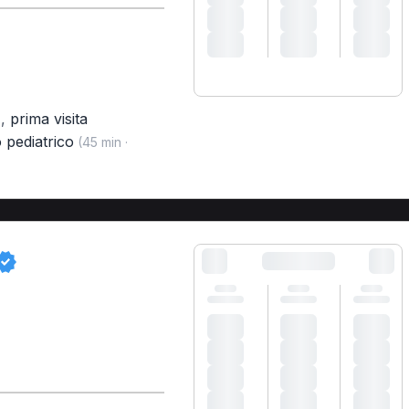
,
prima visita
)
 pediatrico
(45 min ·