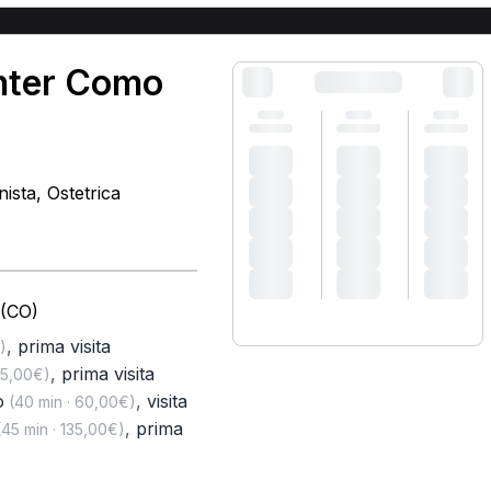
enter Como
nista, Ostetrica
 (CO)
,
prima visita
)
,
prima visita
65,00€)
o
,
visita
(40 min · 60,00€)
,
prima
45 min · 135,00€)