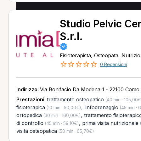
Studio Pelvic C
S.r.l.
Fisioterapista, Osteopata, Nutrizio
0 Recensioni
Indirizzo:
Via Bonifacio Da Modena 1 - 22100 Como
Prestazioni:
trattamento osteopatico
(40 min · 105,00€
fisioterapica
,
linfodrenaggio
(10 min · 50,00€)
(45 min · 
ortopedica
,
trattamento fisioterapic
(30 min · 160,00€)
di controllo
,
prima visita nutrizionale
(45 min · 59,10€)
(
visita osteopatica
(50 min · 65,70€)