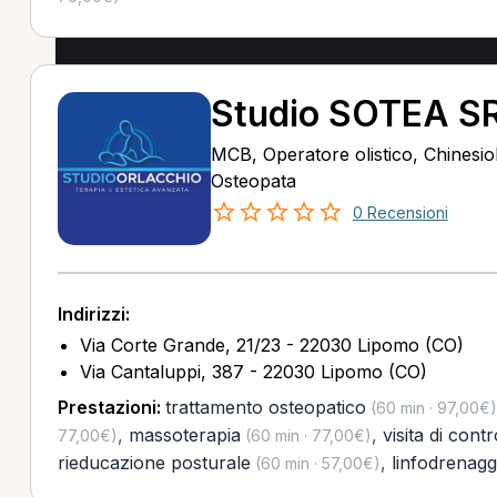
Studio SOTEA S
MCB, Operatore olistico, Chinesio
Osteopata
0 Recensioni
Indirizzi:
Via Corte Grande, 21/23 - 22030 Lipomo (CO)
Via Cantaluppi, 387 - 22030 Lipomo (CO)
Prestazioni:
trattamento osteopatico
(60 min · 97,00€)
,
massoterapia
,
visita di contr
77,00€)
(60 min · 77,00€)
rieducazione posturale
,
linfodrenagg
(60 min · 57,00€)