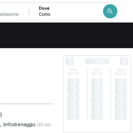
Dove
Come ordiniamo i risulta
)
,
linfodrenaggio
)
(45 min ·