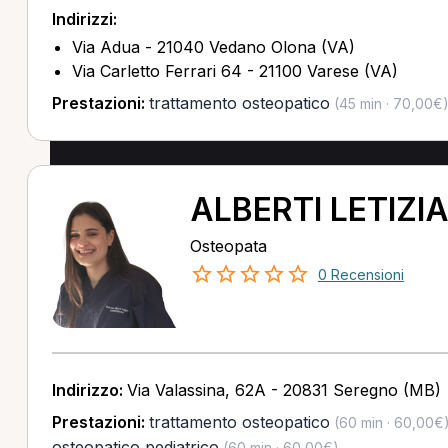
Indirizzi:
Via Adua - 21040 Vedano Olona (VA)
Via Carletto Ferrari 64 - 21100 Varese (VA)
Prestazioni:
trattamento osteopatico
(45 min · 70,00€
ALBERTI LETIZI
Osteopata
0 Recensioni
Indirizzo:
Via Valassina, 62A - 20831 Seregno (MB)
Prestazioni:
trattamento osteopatico
(60 min · 60,00€
osteopatico pediatrico
(60 min · 60,00€)