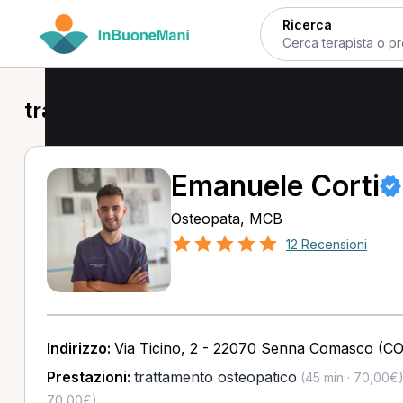
Ricerca
trattamento osteopatico a Como
Emanuele Corti
Osteopata, MCB
12 Recensioni
Indirizzo:
Via Ticino, 2 - 22070 Senna Comasco (CO
Prestazioni:
trattamento osteopatico
(45 min · 70,00€
70,00€)