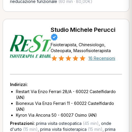
rieducazione funzionale
(60 min · 80,00€)
Studio Michele Perucci
Fisioterapista, Chinesiologo,
Osteopata, Massofisioterapista
16 Recensioni
Indirizzi:
Restart Via Enzo Ferrari 28/A - 60022 Castelfidardo
(AN)
Bionexus Via Enzo Ferrari 11 - 60022 Castelfidardo
(AN)
Kyron Via Ancona 50 - 60027 Osimo (AN)
Prestazioni:
prima visita osteopatica
(45 min)
,
onde
d'urto
(15 min)
,
prima visita fisioterapica
(15 min)
,
prima