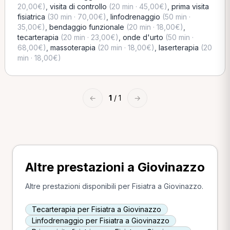
20,00€)
,
visita di controllo
(20 min · 45,00€)
,
prima visita
fisiatrica
(30 min · 70,00€)
,
linfodrenaggio
(50 min ·
35,00€)
,
bendaggio funzionale
(20 min · 18,00€)
,
tecarterapia
(20 min · 23,00€)
,
onde d'urto
(50 min ·
68,00€)
,
massoterapia
(20 min · 18,00€)
,
laserterapia
(20
min · 18,00€)
←
1
/ 1
→
Altre prestazioni a Giovinazzo
Altre prestazioni disponibili per Fisiatra a Giovinazzo.
Tecarterapia per Fisiatra a Giovinazzo
Linfodrenaggio per Fisiatra a Giovinazzo