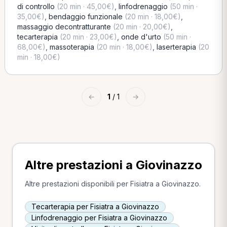
di controllo
(20 min · 45,00€)
,
linfodrenaggio
(50 min ·
35,00€)
,
bendaggio funzionale
(20 min · 18,00€)
,
massaggio decontratturante
(20 min · 20,00€)
,
tecarterapia
(20 min · 23,00€)
,
onde d'urto
(50 min ·
68,00€)
,
massoterapia
(20 min · 18,00€)
,
laserterapia
(20
min · 18,00€)
←
1
/ 1
→
Altre prestazioni a Giovinazzo
Altre prestazioni disponibili per Fisiatra a Giovinazzo.
Tecarterapia per Fisiatra a Giovinazzo
Linfodrenaggio per Fisiatra a Giovinazzo