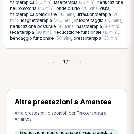
fisioterapica
(45 min)
,
laserterapia
(20 min)
,
rieducazione
neuromotoria
(45 min)
,
onde d'urto
(20 min)
,
visita
fisioterapica domiciliare
(45 min)
,
ultrasuonoterapia
(20
min)
,
magnetoterapia
(240 min)
,
linfodrenaggio
(40 min)
,
rieducazione posturale
(45 min)
,
massoterapia
(40 min)
,
tecarterapia
(30 min)
,
rieducazione funzionale
(15 min)
,
bendaggio funzionale
(50 min)
,
pressoterapia
(60 min)
←
1
/ 1
→
Altre prestazioni a Amantea
Altre prestazioni disponibili per Fisioterapista a
Amantea.
Rieducazione neuromotoria per Fisioterapista a