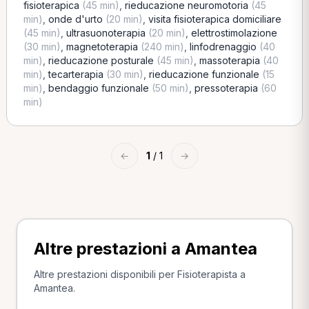
fisioterapica
(45 min)
,
rieducazione neuromotoria
(45
min)
,
onde d'urto
(20 min)
,
visita fisioterapica domiciliare
(45 min)
,
ultrasuonoterapia
(20 min)
,
elettrostimolazione
(30 min)
,
magnetoterapia
(240 min)
,
linfodrenaggio
(40
min)
,
rieducazione posturale
(45 min)
,
massoterapia
(40
min)
,
tecarterapia
(30 min)
,
rieducazione funzionale
(15
min)
,
bendaggio funzionale
(50 min)
,
pressoterapia
(60
min)
←
1
/ 1
→
Altre prestazioni a Amantea
Altre prestazioni disponibili per Fisioterapista a
Amantea.