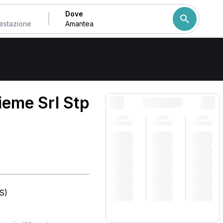
Dove
Come ordiniamo i risulta
ieme Srl Stp
S)