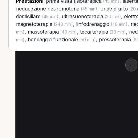
Prestazioni:
prima visita fisioterapica
,
lasert
(45 min)
rieducazione neuromotoria
,
onde d'urto
(45 min)
(20 
domiciliare
,
ultrasuonoterapia
,
elett
(45 min)
(20 min)
magnetoterapia
,
linfodrenaggio
,
rie
(240 min)
(40 min)
,
massoterapia
,
tecarterapia
,
rie
min)
(40 min)
(30 min)
,
bendaggio funzionale
,
pressoterapia
min)
(50 min)
(60
←
Altre prestazioni a 
Altre prestazioni disponibili per Fisioterapis
Rieducazione neuromotoria per Fisioterapista a