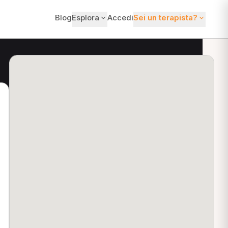
Blog
Esplora
Accedi
Sei un terapista?
ti?