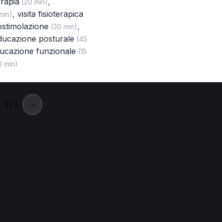
erapia
,
(20 min)
,
visita fisioterapica
min)
rostimolazione
,
(30 min)
ducazione posturale
(45
ducazione funzionale
(15
 min)
1
/ 1
→
Amantea
ta a Amantea.
 Amantea
Magnetoterapia per Fisioterapista a Amantea
Laserte