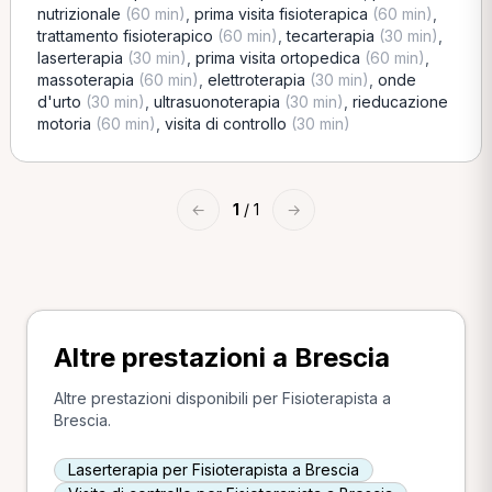
nutrizionale
(60 min)
,
prima visita fisioterapica
(60 min)
,
trattamento fisioterapico
(60 min)
,
tecarterapia
(30 min)
,
laserterapia
(30 min)
,
prima visita ortopedica
(60 min)
,
massoterapia
(60 min)
,
elettroterapia
(30 min)
,
onde
d'urto
(30 min)
,
ultrasuonoterapia
(30 min)
,
rieducazione
motoria
(60 min)
,
visita di controllo
(30 min)
←
1
/ 1
→
Altre prestazioni a Brescia
Altre prestazioni disponibili per Fisioterapista a
Brescia.
Laserterapia per Fisioterapista a Brescia