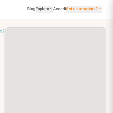
Blog
Esplora
Accedi
Sei un terapista?
ti?