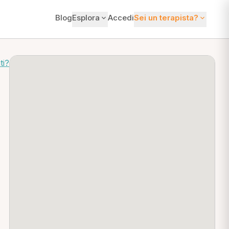
Blog
Esplora
Accedi
Sei un terapista?
ti?