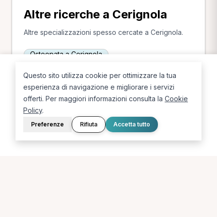
Altre ricerche a Cerignola
Altre specializzazioni spesso cercate a Cerignola.
Osteopata a Cerignola
Questo sito utilizza cookie per ottimizzare la tua
esperienza di navigazione e migliorare i servizi
offerti. Per maggiori informazioni consulta la
Cookie
Policy
.
Preferenze
Rifiuta
Accetta tutto
La piattaforma per trovare il terapista giusto, vicino a te.
PORTALE
SUPPORTO
Sei un paziente?
Contatti
Sei un terapista?
Guide
Blog