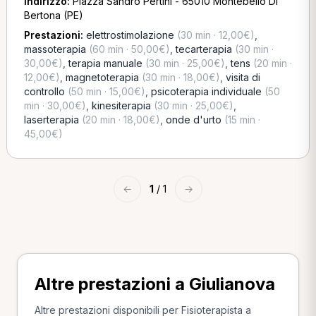
Indirizzo:
Piazza Sandro Pertini - 65010 Montebello Di
Bertona (PE)
Prestazioni:
elettrostimolazione
(30 min · 12,00€)
,
massoterapia
(60 min · 50,00€)
,
tecarterapia
(30 min ·
30,00€)
,
terapia manuale
(30 min · 25,00€)
,
tens
(20 min ·
12,00€)
,
magnetoterapia
(30 min · 18,00€)
,
visita di
controllo
(50 min · 15,00€)
,
psicoterapia individuale
(50
min · 30,00€)
,
kinesiterapia
(30 min · 25,00€)
,
laserterapia
(20 min · 18,00€)
,
onde d'urto
(15 min ·
45,00€)
←
1
/ 1
→
Altre prestazioni a Giulianova
Altre prestazioni disponibili per Fisioterapista a