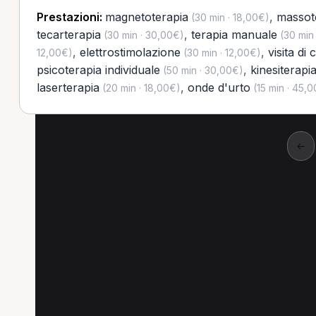
Prestazioni:
magnetoterapia
,
massot
(30 min · 18,00€)
tecarterapia
,
terapia manuale
(30 min · 30,00€)
(30 min 
,
elettrostimolazione
,
visita di 
12,00€)
(30 min · 12,00€)
psicoterapia individuale
,
kinesiterapi
(50 min · 30,00€)
laserterapia
,
onde d'urto
(20 min · 18,00€)
(15 min · 45,
←
Altre prestazioni a G
Altre prestazioni disponibili per Fisioterapist
Riabilitazione per Fisioterapista a Giulianova
V