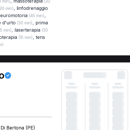
,
massoterapia
 min)
(30
,
linfodrenaggio
30 min)
neuromotoria
,
(45 min)
 d'urto
,
prima
(30 min)
,
laserterapia
5 min)
(30
oterapia
,
tens
(15 min)
n)
io
 Di Bertona (PE)