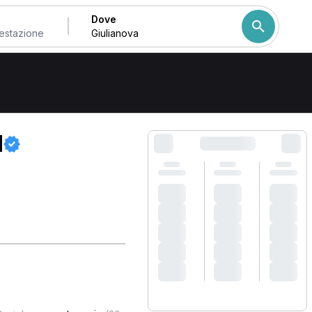
Dove
Come ordiniamo i risulta
M