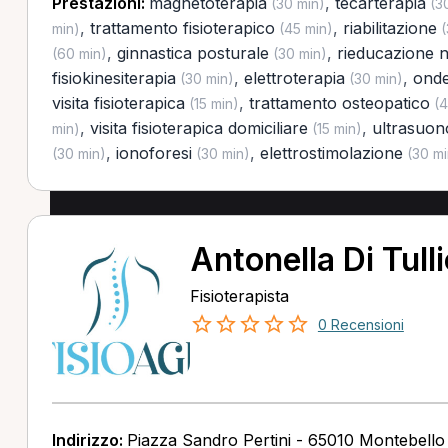
Prestazioni:
magnetoterapia
,
tecarterapia
(30 min)
(30
,
trattamento fisioterapico
,
riabilitazione
min)
(45 min)
(
,
ginnastica posturale
,
rieducazione 
(60 min)
(30 min)
fisiokinesiterapia
,
elettroterapia
,
onde
(30 min)
(30 min)
visita fisioterapica
,
trattamento osteopatico
(15 min)
(4
,
visita fisioterapica domiciliare
,
ultrasuon
min)
(15 min)
,
ionoforesi
,
elettrostimolazione
(30 min)
(30 min)
(30 mi
Antonella Di Tull
Fisioterapista
0 Recensioni
Indirizzo:
Piazza Sandro Pertini - 65010 Montebello