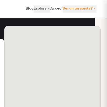
Blog
Esplora
Accedi
Sei un terapista?
ti?