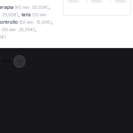
erapia
,
(60 min · 50,00€)
,
tens
· 25,00€)
(20 min ·
controllo
,
(50 min · 15,00€)
a
,
(30 min · 25,00€)
00€)
1
/ 1
→
iulianova
a a Giulianova.
isita fisioterapica domiciliare per Fisioterapista a Giulianova