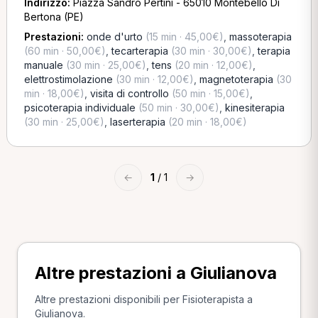
Indirizzo:
Piazza Sandro Pertini - 65010 Montebello Di
Bertona (PE)
Prestazioni:
onde d'urto
(15 min · 45,00€)
,
massoterapia
(60 min · 50,00€)
,
tecarterapia
(30 min · 30,00€)
,
terapia
manuale
(30 min · 25,00€)
,
tens
(20 min · 12,00€)
,
elettrostimolazione
(30 min · 12,00€)
,
magnetoterapia
(30
min · 18,00€)
,
visita di controllo
(50 min · 15,00€)
,
psicoterapia individuale
(50 min · 30,00€)
,
kinesiterapia
(30 min · 25,00€)
,
laserterapia
(20 min · 18,00€)
←
1
/ 1
→
Altre prestazioni a Giulianova
Altre prestazioni disponibili per Fisioterapista a
Giulianova.