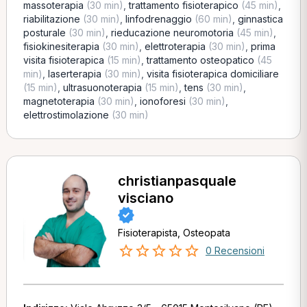
massoterapia
(30 min)
,
trattamento fisioterapico
(45 min)
,
riabilitazione
(30 min)
,
linfodrenaggio
(60 min)
,
ginnastica
posturale
(30 min)
,
rieducazione neuromotoria
(45 min)
,
fisiokinesiterapia
(30 min)
,
elettroterapia
(30 min)
,
prima
visita fisioterapica
(15 min)
,
trattamento osteopatico
(45
min)
,
laserterapia
(30 min)
,
visita fisioterapica domiciliare
(15 min)
,
ultrasuonoterapia
(15 min)
,
tens
(30 min)
,
magnetoterapia
(30 min)
,
ionoforesi
(30 min)
,
elettrostimolazione
(30 min)
christianpasquale
visciano
Fisioterapista, Osteopata
0 Recensioni