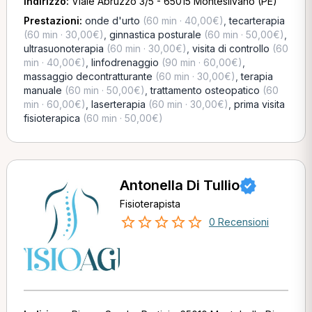
Indirizzo:
Viale Abruzzo 3/5 - 65015 Montesilvano (PE)
Prestazioni:
onde d'urto
(60 min · 40,00€)
,
tecarterapia
(60 min · 30,00€)
,
ginnastica posturale
(60 min · 50,00€)
,
ultrasuonoterapia
(60 min · 30,00€)
,
visita di controllo
(60
min · 40,00€)
,
linfodrenaggio
(90 min · 60,00€)
,
massaggio decontratturante
(60 min · 30,00€)
,
terapia
manuale
(60 min · 50,00€)
,
trattamento osteopatico
(60
min · 60,00€)
,
laserterapia
(60 min · 30,00€)
,
prima visita
fisioterapica
(60 min · 50,00€)
Antonella Di Tullio
Fisioterapista
0 Recensioni