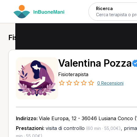
Ricerca
Fisioterapista a Lusiana Conco
Valentina Pozza
Fisioterapista
0 Recensioni
Indirizzo:
Viale Europa, 12 - 36046 Lusiana Conco (
Prestazioni:
visita di controllo
,
prima 
(60 min · 55,00€)
min · 55,00€)