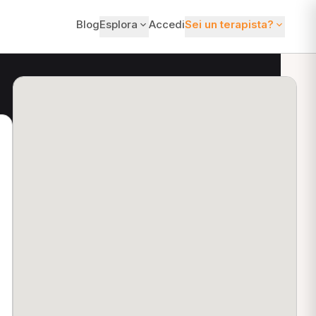
Blog
Esplora
Accedi
Sei un terapista?
ti?