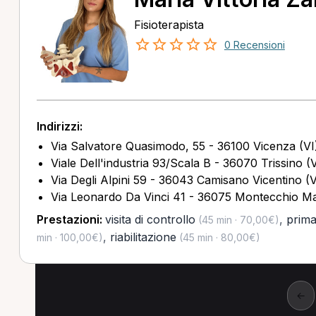
Fisioterapista
0 Recensioni
Indirizzi:
Via Salvatore Quasimodo, 55 - 36100 Vicenza (VI
Viale Dell'industria 93/Scala B - 36070 Trissino (V
Via Degli Alpini 59 - 36043 Camisano Vicentino (V
Via Leonardo Da Vinci 41 - 36075 Montecchio Ma
Prestazioni:
visita di controllo
,
prima 
(45 min · 70,00€)
,
riabilitazione
min · 100,00€)
(45 min · 80,00€)
←