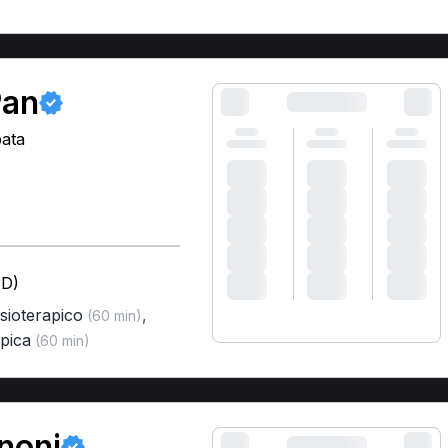
Pan
pata
PD)
isioterapico
,
(60 min)
apica
(60 min)
anoni