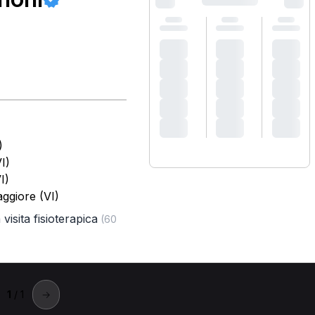
)
I)
I)
ggiore (VI)
visita fisioterapica
(60
1
/ 1
→