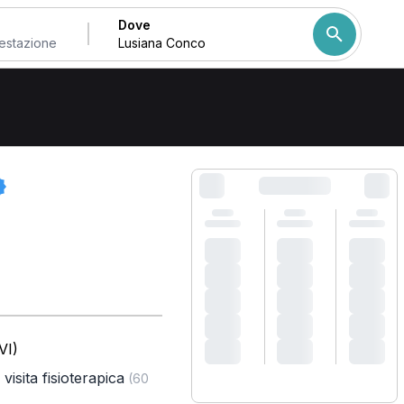
Dove
Come ordiniamo i risulta
VI)
visita fisioterapica
(60