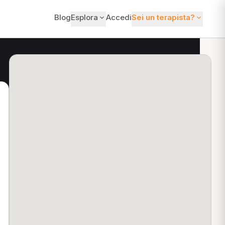
Blog
Esplora
Accedi
Sei un terapista?
ti?