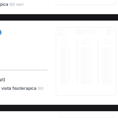
apica
(60 min)
VI)
visita fisioterapica
(60