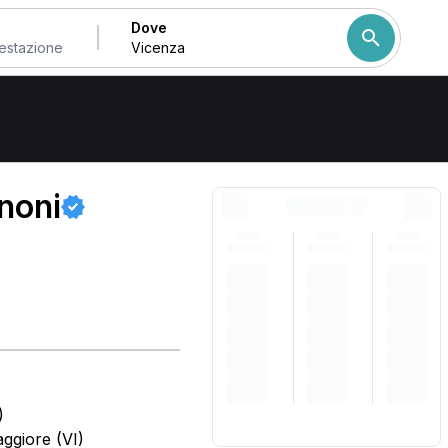
Dove
Come ordiniamo i risulta
anoni
)
ggiore (VI)