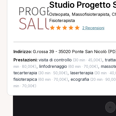
Studio Progetto S
Osteopata, Massofisioterapista, C
Fisioterapista
2 Recensioni
Indirizzo:
G.rossa 39 - 35020 Ponte San Nicolò (PD
Prestazioni:
visita di controllo
,
tratt
(30 min · 45,00€)
,
linfodrenaggio
,
massote
min · 80,00€)
(60 min · 70,00€)
tecarterapia
,
laserterapia
(30 min · 50,00€)
(30 min · 40
fisioterapica
,
ecografia
(60 min · 70,00€)
(20 min · 90,0
min · 70,00€)
←