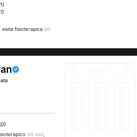
I)
I)
visita fisioterapica
(60
Pan
pata
PD)
isioterapico
,
(60 min)