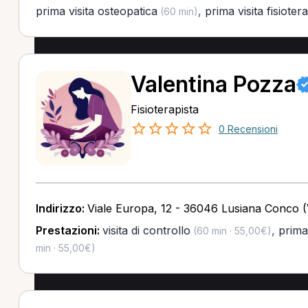
prima visita osteopatica
,
prima visita fisioter
(60 min)
Valentina Pozza
Fisioterapista
0 Recensioni
Indirizzo:
Viale Europa, 12 - 36046 Lusiana Conco (
Prestazioni:
visita di controllo
,
prima 
(60 min · 55,00€)
min · 55,00€)