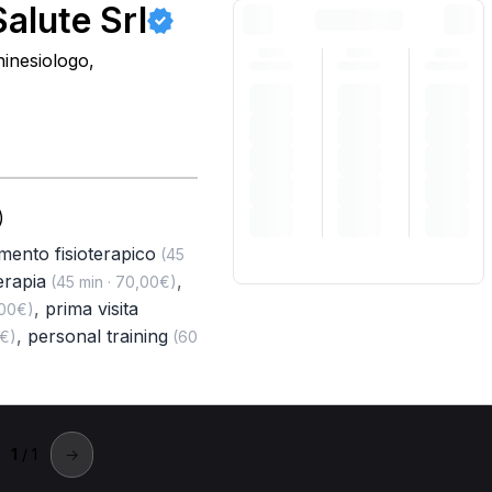
alute Srl
hinesiologo,
)
amento fisioterapico
(45
rapia
,
(45 min · 70,00€)
,
prima visita
,00€)
,
personal training
0€)
(60
1
/ 1
→