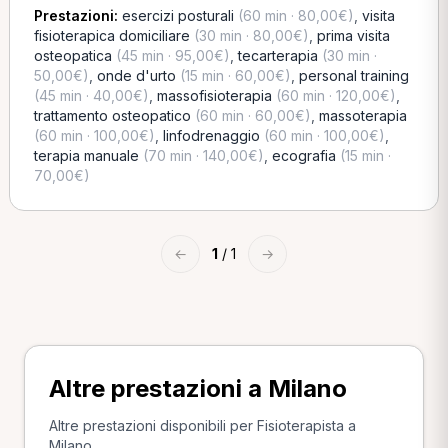
Prestazioni:
esercizi posturali
(60 min · 80,00€)
,
visita
fisioterapica domiciliare
(30 min · 80,00€)
,
prima visita
osteopatica
(45 min · 95,00€)
,
tecarterapia
(30 min ·
50,00€)
,
onde d'urto
(15 min · 60,00€)
,
personal training
(45 min · 40,00€)
,
massofisioterapia
(60 min · 120,00€)
,
trattamento osteopatico
(60 min · 60,00€)
,
massoterapia
(60 min · 100,00€)
,
linfodrenaggio
(60 min · 100,00€)
,
terapia manuale
(70 min · 140,00€)
,
ecografia
(15 min ·
70,00€)
←
1
/ 1
→
Altre prestazioni a Milano
Altre prestazioni disponibili per Fisioterapista a
Milano.