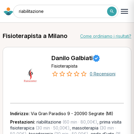
riabilitazione
Fisioterapista a Milano
Come ordiniamo i risultati?
Danilo Galbiati
Fisioterapista
0 Recensioni
Indirizzo:
Via Gran Paradiso 9 - 20090 Segrate (MI)
Prestazioni:
riabilitazione
(60 min · 80,00€)
,
prima visita
fisioterapica
(30 min · 50,00€)
,
massoterapia
(30 min ·
50,00€)
,
tecarterapia
(30 min · 50,00€)
,
onde d'urto
(15