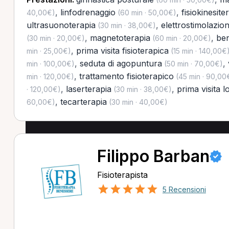
,
linfodrenaggio
,
fisiokinesite
40,00€)
(60 min · 50,00€)
ultrasuonoterapia
,
elettrostimolazio
(30 min · 38,00€)
,
magnetoterapia
,
ben
(30 min · 20,00€)
(60 min · 20,00€)
,
prima visita fisioterapica
min · 25,00€)
(15 min · 140,00€
,
seduta di agopuntura
,
min · 100,00€)
(50 min · 70,00€)
,
trattamento fisioterapico
min · 120,00€)
(45 min · 90,00
,
laserterapia
,
prima visita 
· 120,00€)
(30 min · 38,00€)
,
tecarterapia
60,00€)
(30 min · 40,00€)
Filippo Barban
Fisioterapista
5 Recensioni