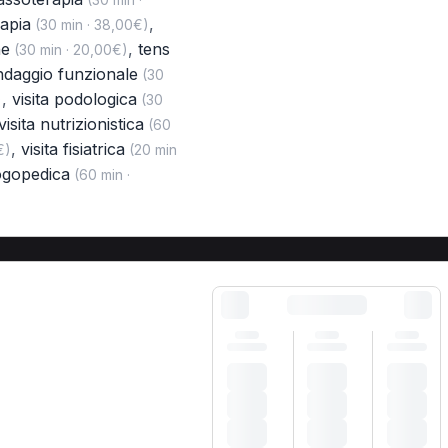
rapia
,
(30 min · 38,00€)
ne
,
tens
(30 min · 20,00€)
daggio funzionale
(30
,
visita podologica
)
(30
visita nutrizionistica
(60
,
visita fisiatrica
€)
(20 min
logopedica
(60 min ·