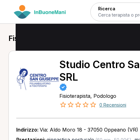
Ricerca
Fisioterapista a Oppeano
Studio Centro S
SRL
Fisioterapista, Podologo
0 Recensioni
Indirizzo:
Via: Aldo Moro 18 - 37050 Oppeano (VR)
Prestazioni:
ginnastica posturale
,
ma
(60 min · 50,00€)