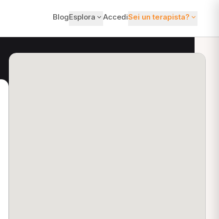
Blog
Esplora
Accedi
Sei un terapista?
ti?