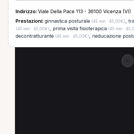
Indirizzo:
Viale Della Pace 113 - 36100 Vicenza (VI)
Prestazioni:
ginnastica posturale
,
tr
(45 min · 45,00€)
,
prima visita fisioterapica
(45 min · 45,00€)
(45 min · 45,
decontratturante
,
rieducazione post
(45 min · 45,00€)
←
Altre prestazioni a 
Altre prestazioni disponibili per Fisioterapi
Prima visita logopedica per Fisioterapista a Op