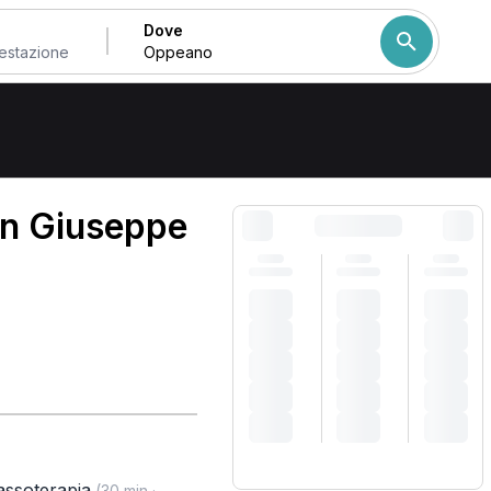
Dove
Come ordiniamo i risulta
an Giuseppe
ssoterapia
(30 min ·