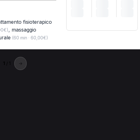
attamento fisioterapico
,
massaggio
00€)
urale
(60 min · 60,00€)
1
/ 1
→
Oppeano
sta a Oppeano.
peano
Elettrostimolazione per Fisioterapista a Oppeano
Trattam