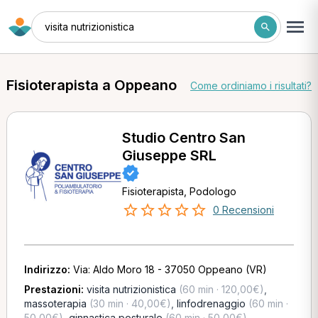
visita nutrizionistica
Fisioterapista a Oppeano
Come ordiniamo i risultati?
Studio Centro San
Giuseppe SRL
Fisioterapista, Podologo
0 Recensioni
Indirizzo:
Via: Aldo Moro 18 - 37050 Oppeano (VR)
Prestazioni:
visita nutrizionistica
(60 min · 120,00€)
,
massoterapia
(30 min · 40,00€)
,
linfodrenaggio
(60 min ·
50,00€)
,
ginnastica posturale
(60 min · 50,00€)
,