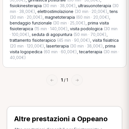
fisiokinesiterapia
(30 min · 38,00€)
,
ultrasuonoterapia
(30
min · 38,00€)
,
elettrostimolazione
(30 min · 20,00€)
,
tens
(30 min · 20,00€)
,
magnetoterapia
(60 min · 20,00€)
,
bendaggio funzionale
(30 min · 25,00€)
,
prima visita
fisioterapica
(15 min · 140,00€)
,
visita podologica
(30 min
· 100,00€)
,
seduta di agopuntura
(50 min · 70,00€)
,
trattamento fisioterapico
(45 min · 90,00€)
,
visita fisiatrica
(20 min · 120,00€)
,
laserterapia
(30 min · 38,00€)
,
prima
visita logopedica
(60 min · 60,00€)
,
tecarterapia
(30 min ·
40,00€)
←
1
/ 1
→
Altre prestazioni a Oppeano