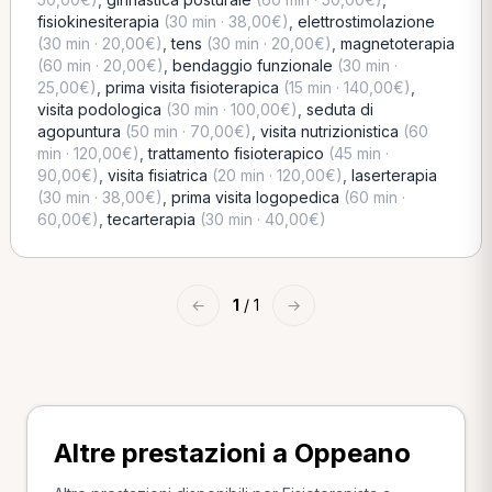
fisiokinesiterapia
(30 min · 38,00€)
,
elettrostimolazione
(30 min · 20,00€)
,
tens
(30 min · 20,00€)
,
magnetoterapia
(60 min · 20,00€)
,
bendaggio funzionale
(30 min ·
25,00€)
,
prima visita fisioterapica
(15 min · 140,00€)
,
visita podologica
(30 min · 100,00€)
,
seduta di
agopuntura
(50 min · 70,00€)
,
visita nutrizionistica
(60
min · 120,00€)
,
trattamento fisioterapico
(45 min ·
90,00€)
,
visita fisiatrica
(20 min · 120,00€)
,
laserterapia
(30 min · 38,00€)
,
prima visita logopedica
(60 min ·
60,00€)
,
tecarterapia
(30 min · 40,00€)
←
1
/ 1
→
Altre prestazioni a Oppeano