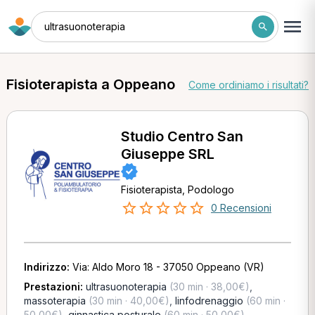
ultrasuonoterapia
Fisioterapista a Oppeano
Come ordiniamo i risultati?
Studio Centro San
Giuseppe SRL
Fisioterapista, Podologo
0 Recensioni
Indirizzo:
Via: Aldo Moro 18 - 37050 Oppeano (VR)
Prestazioni:
ultrasuonoterapia
(30 min · 38,00€)
,
massoterapia
(30 min · 40,00€)
,
linfodrenaggio
(60 min ·
50,00€)
,
ginnastica posturale
(60 min · 50,00€)
,