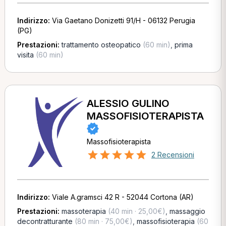
Indirizzo:
Via Gaetano Donizetti 91/H - 06132 Perugia
(PG)
Prestazioni:
trattamento osteopatico
(60 min)
,
prima
visita
(60 min)
ALESSIO GULINO
MASSOFISIOTERAPISTA
Massofisioterapista
2 Recensioni
Indirizzo:
Viale A.gramsci 42 R - 52044 Cortona (AR)
Prestazioni:
massoterapia
(40 min · 25,00€)
,
massaggio
decontratturante
(80 min · 75,00€)
,
massofisioterapia
(60