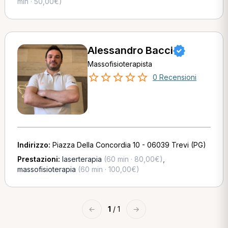
min · 50,00€)
Alessandro Bacci
Massofisioterapista
0 Recensioni
Indirizzo:
Piazza Della Concordia 10 - 06039 Trevi (PG)
Prestazioni:
laserterapia
(60 min · 80,00€)
,
massofisioterapia
(60 min · 100,00€)
←
1
/ 1
→