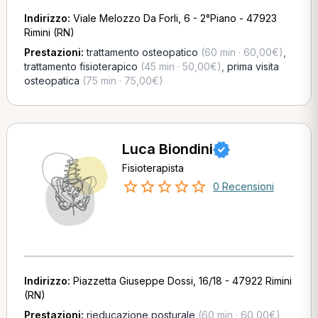
Indirizzo:
Viale Melozzo Da Forli, 6 - 2°Piano - 47923
Rimini (RN)
Prestazioni:
trattamento osteopatico
(60 min · 60,00€)
,
trattamento fisioterapico
(45 min · 50,00€)
,
prima visita
osteopatica
(75 min · 75,00€)
Luca Biondini
Fisioterapista
0 Recensioni
Indirizzo:
Piazzetta Giuseppe Dossi, 16/18 - 47922 Rimini
(RN)
Prestazioni:
rieducazione posturale
(60 min · 60,00€)