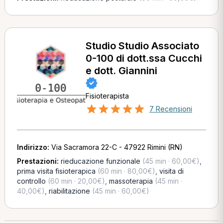
Studio Studio Associato
0-100 di dott.ssa Cucchi
e dott. Giannini
Fisioterapista
7 Recensioni
Indirizzo:
Via Sacramora 22-C - 47922 Rimini (RN)
Prestazioni:
rieducazione funzionale
(45 min · 60,00€)
,
prima visita fisioterapica
(60 min · 80,00€)
,
visita di
controllo
(60 min · 20,00€)
,
massoterapia
(45 min ·
40,00€)
,
riabilitazione
(45 min · 60,00€)