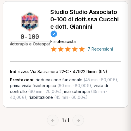
Studio Studio Associato
0-100 di dott.ssa Cucchi
e dott. Giannini
Fisioterapista
7 Recensioni
Indirizzo:
Via Sacramora 22-C - 47922 Rimini (RN)
Prestazioni:
rieducazione funzionale
(45 min · 60,00€)
,
prima visita fisioterapica
(60 min · 80,00€)
,
visita di
controllo
(60 min · 20,00€)
,
massoterapia
(45 min ·
40,00€)
,
riabilitazione
(45 min · 60,00€)
←
1
/ 1
→