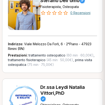
Stefano Dell'omo
Fisioterapista, Osteopata
0 Recensioni
Indirizzo:
Viale Melozzo Da Forli, 6 - 2°Piano - 47923
Rimini (RN)
Prestazioni:
trattamento osteopatico
(60 min · 60,00€)
,
trattamento fisioterapico
(45 min · 50,00€)
,
prima visita
osteopatica
(75 min · 75,00€)
Dr.ssa Leydi Natalia
Vittori,PhD
Chinesiologo, Osteopata