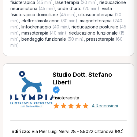
fisioterapica
(45 min)
,
laserterapia
(20 min)
,
rieducazione
neuromotoria
(45 min)
,
onde d'urto
(20 min)
,
visita
fisioterapica domiciliare
(45 min)
,
ultrasuonoterapia
(20
min)
,
elettrostimolazione
(30 min)
,
magnetoterapia
(240
min)
,
linfodrenaggio
(40 min)
,
rieducazione posturale
(45
min)
,
massoterapia
(40 min)
,
rieducazione funzionale
(15
min)
,
bendaggio funzionale
(50 min)
,
pressoterapia
(60
min)
Studio Dott. Stefano
Liberti
Fisioterapista
4 Recensioni
Indirizzo:
Via Pier Luigi Nervi,28 - 89022 Cittanova (RC)