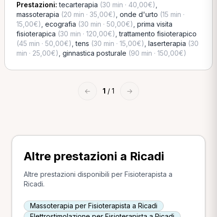
Prestazioni:
tecarterapia
(30 min · 40,00€)
,
massoterapia
(20 min · 35,00€)
,
onde d'urto
(15 min ·
15,00€)
,
ecografia
(30 min · 50,00€)
,
prima visita
fisioterapica
(30 min · 120,00€)
,
trattamento fisioterapico
(45 min · 50,00€)
,
tens
(30 min · 15,00€)
,
laserterapia
(30
min · 25,00€)
,
ginnastica posturale
(90 min · 150,00€)
←
1
/ 1
→
Altre prestazioni a Ricadi
Altre prestazioni disponibili per Fisioterapista a
Ricadi.
Massoterapia per Fisioterapista a Ricadi
Elettrostimolazione per Fisioterapista a Ricadi