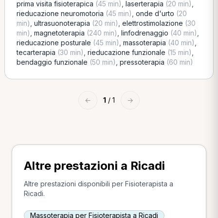
prima visita fisioterapica
(45 min)
,
laserterapia
(20 min)
,
rieducazione neuromotoria
(45 min)
,
onde d'urto
(20
min)
,
ultrasuonoterapia
(20 min)
,
elettrostimolazione
(30
min)
,
magnetoterapia
(240 min)
,
linfodrenaggio
(40 min)
,
rieducazione posturale
(45 min)
,
massoterapia
(40 min)
,
tecarterapia
(30 min)
,
rieducazione funzionale
(15 min)
,
bendaggio funzionale
(50 min)
,
pressoterapia
(60 min)
←
1
/ 1
→
Altre prestazioni a Ricadi
Altre prestazioni disponibili per Fisioterapista a
Ricadi.
Massoterapia per Fisioterapista a Ricadi