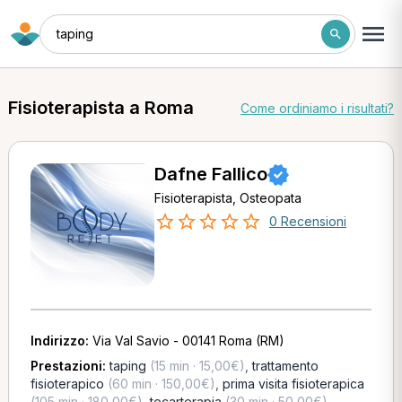
taping
Fisioterapista a Roma
Come ordiniamo i risultati?
Dafne Fallico
Fisioterapista, Osteopata
0 Recensioni
Indirizzo:
Via Val Savio - 00141 Roma (RM)
Prestazioni:
taping
(15 min · 15,00€)
,
trattamento
fisioterapico
(60 min · 150,00€)
,
prima visita fisioterapica
(105 min · 180,00€)
,
tecarterapia
(30 min · 50,00€)
,