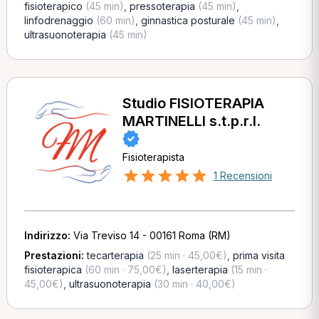
fisioterapico
(45 min)
,
pressoterapia
(45 min)
,
linfodrenaggio
(60 min)
,
ginnastica posturale
(45 min)
,
ultrasuonoterapia
(45 min)
Studio FISIOTERAPIA
MARTINELLI s.t.p.r.l.
Fisioterapista
1 Recensioni
Indirizzo:
Via Treviso 14 - 00161 Roma (RM)
Prestazioni:
tecarterapia
(25 min · 45,00€)
,
prima visita
fisioterapica
(60 min · 75,00€)
,
laserterapia
(15 min ·
45,00€)
,
ultrasuonoterapia
(30 min · 40,00€)