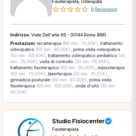
Fisioterapista, Osteopata
0 Recensioni
Indirizzo:
Viale Dell'arte 66 - 00144 Roma (RM)
Prestazioni:
tecarterapia
(60 min · 70,00€)
,
trattamento
osteopatico
(60 min · 90,00€)
,
prima visita osteopatica
(60 min · 80,00€)
,
trattamento osteopatico pediatrico
(45
min · 75,00€)
,
visita di controllo
(30 min · 55,00€)
,
trattamento fisioterapico
(60 min · 90,00€)
,
massoterapia
(60 min · 70,00€)
,
laserterapia
(30 min · 35,00€)
,
ginnastica posturale
(60 min · 80,00€)
,
prima visita
fisioterapica
(60 min · 100,00€)
,
onde d'urto
(30 min ·
60,00€)
Studio Fisiocenter
Fisioterapista