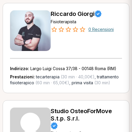
Riccardo Giorgi
Fisioterapista
0 Recensioni
Indirizzo:
Largo Luigi Cossa 37/38 - 00148 Roma (RM)
Prestazioni:
tecarterapia
(30 min · 40,00€)
,
trattamento
fisioterapico
(60 min · 65,00€)
,
prima visita
(30 min)
Studio OsteoForMove
S.t.p. S.r.l.