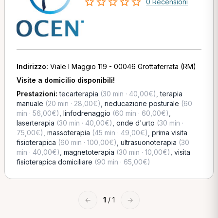
0 Recensioni
Indirizzo:
Viale I Maggio 119 - 00046 Grottaferrata (RM)
Visite a domicilio disponibili!
Prestazioni:
tecarterapia
(30 min · 40,00€)
,
terapia
manuale
(20 min · 28,00€)
,
rieducazione posturale
(60
min · 56,00€)
,
linfodrenaggio
(60 min · 60,00€)
,
laserterapia
(30 min · 40,00€)
,
onde d'urto
(30 min ·
75,00€)
,
massoterapia
(45 min · 49,00€)
,
prima visita
fisioterapica
(60 min · 100,00€)
,
ultrasuonoterapia
(30
min · 40,00€)
,
magnetoterapia
(30 min · 10,00€)
,
visita
fisioterapica domiciliare
(90 min · 65,00€)
←
1
/ 1
→