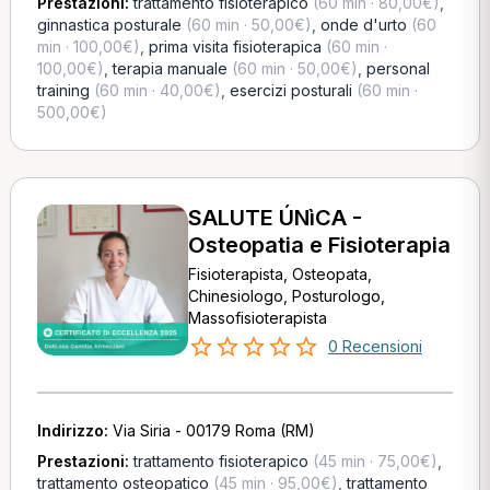
Prestazioni:
trattamento fisioterapico
(60 min · 80,00€)
,
ginnastica posturale
(60 min · 50,00€)
,
onde d'urto
(60
min · 100,00€)
,
prima visita fisioterapica
(60 min ·
100,00€)
,
terapia manuale
(60 min · 50,00€)
,
personal
training
(60 min · 40,00€)
,
esercizi posturali
(60 min ·
500,00€)
SALUTE ÚNìCA -
Osteopatia e Fisioterapia
Fisioterapista, Osteopata,
Chinesiologo, Posturologo,
Massofisioterapista
0 Recensioni
Indirizzo:
Via Siria - 00179 Roma (RM)
Prestazioni:
trattamento fisioterapico
(45 min · 75,00€)
,
trattamento osteopatico
(45 min · 95,00€)
,
trattamento