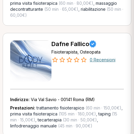
prima visita fisioterapica
(60 min · 80,00€)
,
massaggio
decontratturante
(50 min · 65,00€)
,
riabilitazione
(50 min ·
60,00€)
Dafne Fallico
Fisioterapista, Osteopata
0 Recensioni
Indirizzo:
Via Val Savio - 00141 Roma (RM)
Prestazioni:
trattamento fisioterapico
(60 min · 150,00€)
,
prima visita fisioterapica
(105 min · 180,00€)
,
taping
(15
min · 15,00€)
,
tecarterapia
(30 min · 50,00€)
,
linfodrenaggio manuale
(45 min · 90,00€)