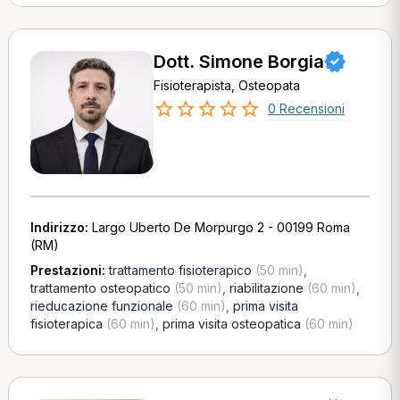
Dott. Simone Borgia
Fisioterapista, Osteopata
0 Recensioni
Indirizzo:
Largo Uberto De Morpurgo 2 - 00199 Roma
(RM)
Prestazioni:
trattamento fisioterapico
(50 min)
,
trattamento osteopatico
(50 min)
,
riabilitazione
(60 min)
,
rieducazione funzionale
(60 min)
,
prima visita
fisioterapica
(60 min)
,
prima visita osteopatica
(60 min)