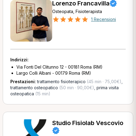
Lorenzo Francavilla
Osteopata, Fisioterapista
1 Recensioni
Indirizzi:
Via Fonti Del Clitunno 12 - 00181 Roma (RM)
Largo Colli Albani - 00179 Roma (RM)
Prestazioni:
trattamento fisioterapico
(45 min · 75,00€)
,
trattamento osteopatico
(50 min · 90,00€)
,
prima visita
osteopatica
(15 min)
Studio Fisiolab Vescovio