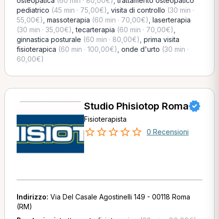
osteopatica
(60 min · 80,00€)
,
trattamento osteopatico
pediatrico
(45 min · 75,00€)
,
visita di controllo
(30 min ·
55,00€)
,
massoterapia
(60 min · 70,00€)
,
laserterapia
(30 min · 35,00€)
,
tecarterapia
(60 min · 70,00€)
,
ginnastica posturale
(60 min · 80,00€)
,
prima visita
fisioterapica
(60 min · 100,00€)
,
onde d'urto
(30 min ·
60,00€)
Studio Phisiotop Roma
Fisioterapista
0 Recensioni
Indirizzo:
Via Del Casale Agostinelli 149 - 00118 Roma
(RM)