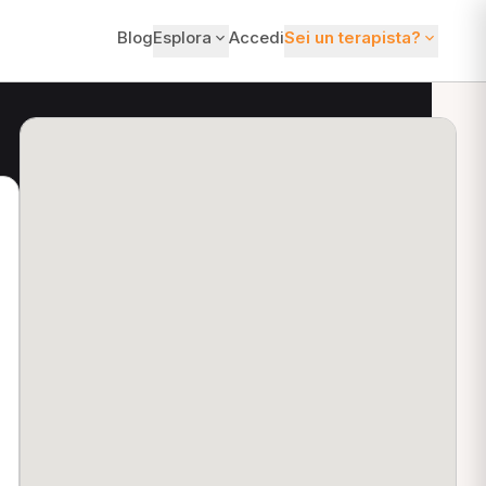
Blog
Esplora
Accedi
Sei un terapista?
ti?