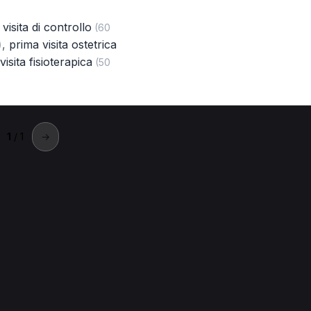
,
visita di controllo
(60
,
prima visita ostetrica
)
visita fisioterapica
(50
1
/ 1
→
rni
a a Terni.
ni
Prima visita per Fisioterapista a Terni
Prima visita fisioterap