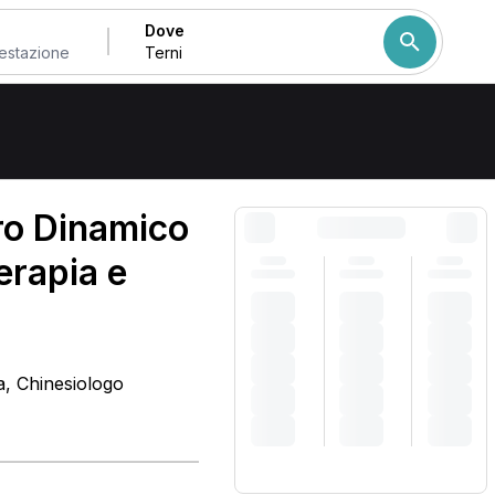
Dove
Come ordiniamo i risulta
ro Dinamico
terapia e
ca, Chinesiologo