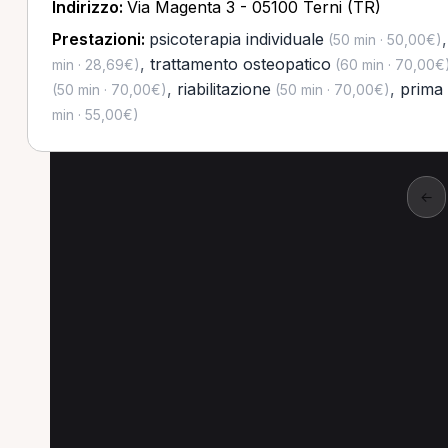
Indirizzo:
Via Magenta 3 - 05100 Terni (TR)
Prestazioni:
psicoterapia individuale
(50 min · 50,00€)
,
trattamento osteopatico
min · 28,69€)
(60 min · 70,00€
,
riabilitazione
,
prima 
(50 min · 70,00€)
(50 min · 70,00€)
min · 55,00€)
←
Altre prestazioni a Te
Altre prestazioni disponibili per Fisioterapist
Trattamento fisioterapico per Fisioterapista a Ter