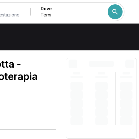
Dove
Come ordiniamo i risulta
tta -
oterapia