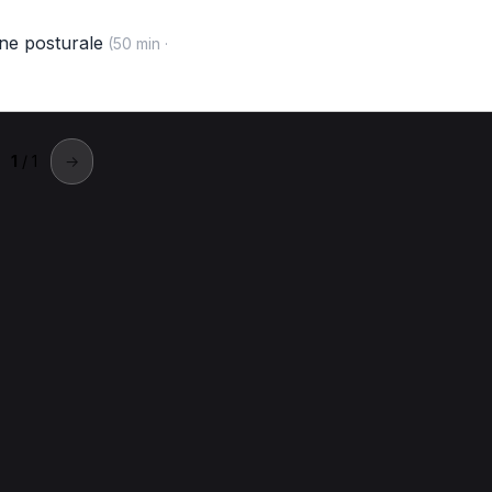
ne posturale
(50 min ·
1
/ 1
→
rni
a a Terni.
ni
Prima visita per Fisioterapista a Terni
Psicoterapia individua
i
Prima visita ostetrica per Fisioterapista a Terni
Visita di cont
mento osteopatico per Fisioterapista a Terni