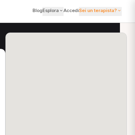
Blog
Esplora
Accedi
Sei un terapista?
ti?