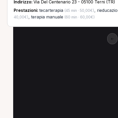
Indirizzo:
Via Del Centenario 23 - 05100 Terni (TR)
Prestazioni:
tecarterapia
,
rieducazio
(45 min · 50,00€)
,
terapia manuale
40,00€)
(60 min · 60,00€)
←
Altre prestazioni a Te
Altre prestazioni disponibili per Fisioterapist
Trattamento fisioterapico per Fisioterapista a Ter
Prima visita fisioterapica per Fisioterapista a Tern
Riabilitazione per Fisioterapista a Terni
Tratta