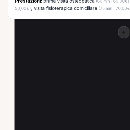
Prestazioni:
prima visita osteopatica
(60 min · 60,00€)
,
visita fisioterapica domiciliare
50,00€)
(75 min · 70,00€
←
Altre prestazioni a T
Altre prestazioni disponibili per Fisioterapist
Trattamento fisioterapico per Fisioterapista a Te
Visita fisioterapica domiciliare per Fisioterapista