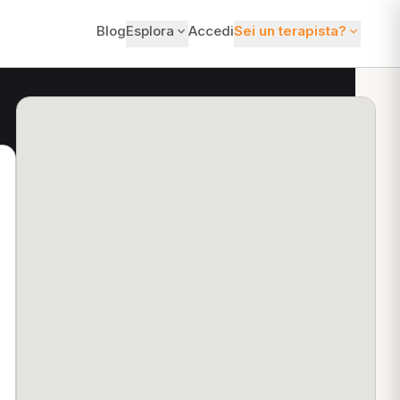
Blog
Esplora
Accedi
Sei un terapista?
ti?