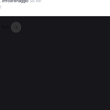
,
linfodrenaggio
(45 min ·
)
1
/ 1
→
erracina
a a Terracina.
rracina
Linfodrenaggio per Fisioterapista a Terracina
 a Terracina