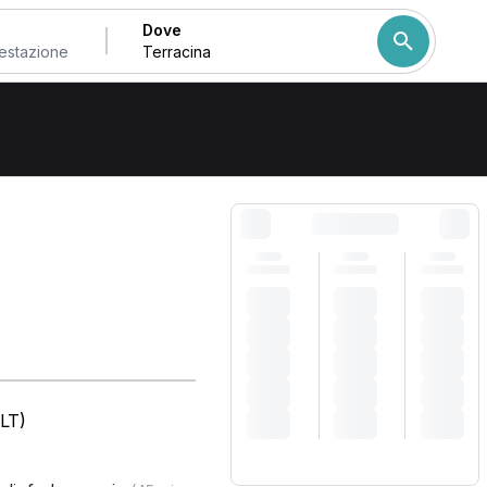
Dove
Come ordiniamo i risulta
LT)