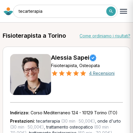
tecarterapia
Fisioterapista a Torino
Come ordiniamo i risultati?
Alessia Sapei
Fisioterapista, Osteopata
4 Recensioni
Indirizzo:
Corso Mediterraneo 124 - 10129 Torino (TO)
Prestazioni:
tecarterapia
(30 min · 50,00€)
,
onde d'urto
(30 min · 50,00€)
,
trattamento osteopatico
(60 min ·
70,00€)
,
trattamento fisioterapico
(60 min · 70,00€)