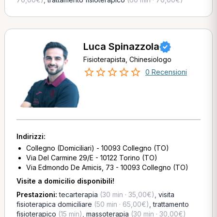
Luca Spinazzola
Fisioterapista, Chinesiologo
0 Recensioni
Indirizzi:
Collegno (Domiciliari) - 10093 Collegno (TO)
Via Del Carmine 29/E - 10122 Torino (TO)
Via Edmondo De Amicis, 73 - 10093 Collegno (TO)
Visite a domicilio disponibili!
Prestazioni:
tecarterapia
(30 min · 35,00€)
,
visita
fisioterapica domiciliare
(50 min · 65,00€)
,
trattamento
fisioterapico
(15 min)
,
massoterapia
(30 min · 30,00€)