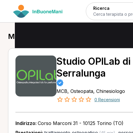
Ricerca
MCB a Torino
Studio OPILab di 
Serralunga
MCB, Osteopata, Chinesiologo
0 Recensioni
Indirizzo:
Corso Marconi 31 - 10125 Torino (TO)
Prestazioni:
trattamento osteopatico
,
person
(45 min)