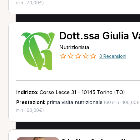
min · 70,00€)
Dott.ssa Giulia V
Nutrizionista
0 Recensioni
Indirizzo:
Corso Lecce 31 - 10145 Torino (TO)
Prestazioni:
prima visita nutrizionale
(60 min · 100,00€
min · 60,00€)