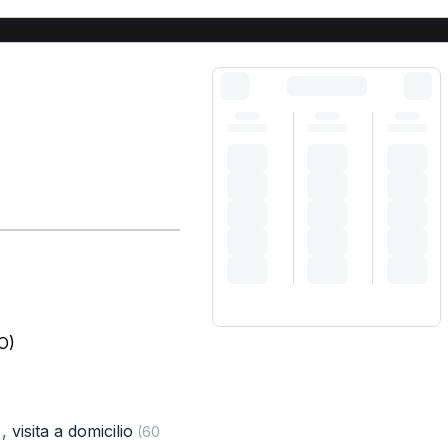
O)
,
visita a domicilio
)
(60