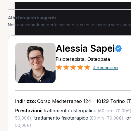
Altri terapisti suggeriti
Non corrispondono perfettamente ai criteri di ricerca selezion
Alessia Sapei
Fisioterapista, Osteopata
4 Recensioni
Indirizzo:
Corso Mediterraneo 124 - 10129 Torino (
Prestazioni:
trattamento osteopatico
(60 min · 70,00€
,
trattamento fisioterapico
,
o
50,00€)
(60 min · 70,00€)
50,00€)