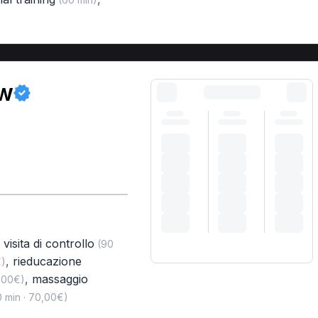
ow
,
visita di controllo
(90
,
rieducazione
€)
,
massaggio
,00€)
 min · 70,00€)