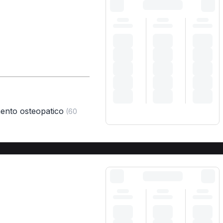
mento osteopatico
(60