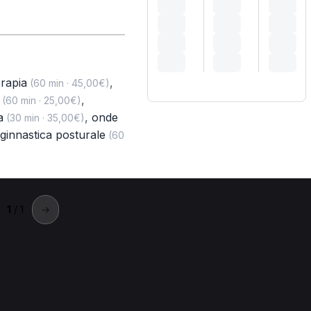
erapia
,
(60 min · 45,00€)
,
(60 min · 25,00€)
a
,
onde
(30 min · 35,00€)
ginnastica posturale
(60
1
/ 1
→
o