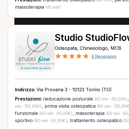
massoterapia
(45 min)
Studio StudioFl
Osteopata, Chinesiologo, MCB
6 Recensioni
Indirizzo:
Via Provana 3 - 10123 Torino (TO)
Prestazioni:
rieducazione posturale
(60 min · 60,00€)
,
prima visita osteopatica
min · 150,00€)
(60 min · 120,00
funzionale
,
massoterapia
(60 min · 60,00€)
(60 min · 60
sportivo
,
trattamento osteopatico
(60 min · 50,00€)
(60