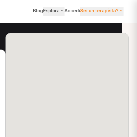
Blog
Esplora
Accedi
Sei un terapista?
ti?