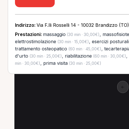
Indirizzo:
Via F.lli Rosselli 14 - 10032 Brandizzo (TO)
Prestazioni:
massaggio
,
massofisiot
(30 min · 30,00€)
elettrostimolazione
,
esercizi posturali
(30 min · 15,00€)
trattamento osteopatico
,
tecarterapi
(60 min · 45,00€)
d'urto
,
riabilitazione
,
(30 min · 25,00€)
(60 min · 30,00€)
,
prima visita
min · 30,00€)
(30 min · 25,00€)
←
Altre ricerche a Torin