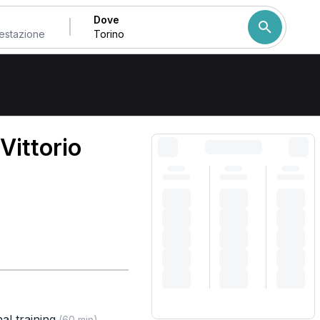
Dove
Come ordiniamo i risulta
Vittorio
al training
,
(60 min)