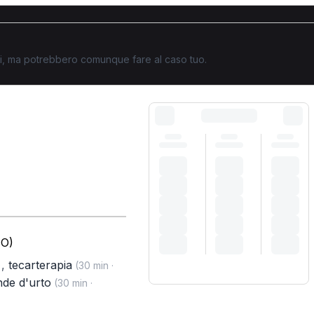
ati, ma potrebbero comunque fare al caso tuo.
TO)
,
tecarterapia
)
(30 min ·
nde d'urto
(30 min ·