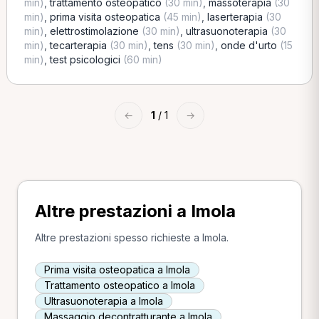
min)
,
trattamento osteopatico
(30 min)
,
massoterapia
(30
min)
,
prima visita osteopatica
(45 min)
,
laserterapia
(30
min)
,
elettrostimolazione
(30 min)
,
ultrasuonoterapia
(30
min)
,
tecarterapia
(30 min)
,
tens
(30 min)
,
onde d'urto
(15
min)
,
test psicologici
(60 min)
←
1
/ 1
→
Altre prestazioni a Imola
Altre prestazioni spesso richieste a Imola.
Prima visita osteopatica a Imola
Trattamento osteopatico a Imola
Ultrasuonoterapia a Imola
Massaggio decontratturante a Imola