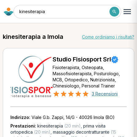
kinesiterapia
kinesiterapia a Imola
Come ordiniamo i risultati?
Studio Fisiosport Srl
Fisioterapista, Osteopata,
Massofisioterapista, Posturologo,
MCB, Ortopedico, Nutrizionista,
Chinesiologo, Personal Trainer
3 Recensioni
Indirizzo:
Viale G.b. Zappi, 14/G - 40026 Imola (BO)
Prestazioni:
kinesiterapia
(20 min)
,
prima visita
ortopedica
(20 min)
,
massaggio decontratturante
(15