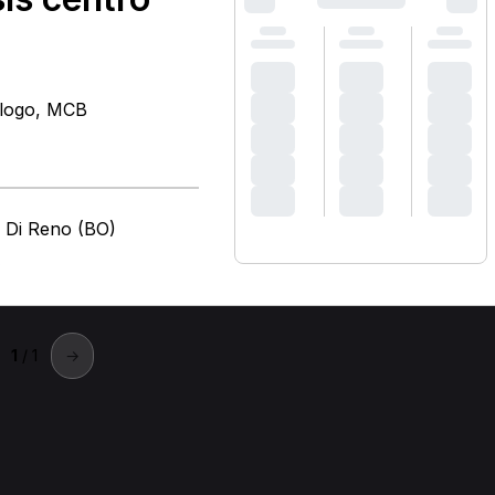
rologo, MCB
o Di Reno (BO)
)
1
/ 1
→