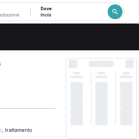
Dove
Come ordiniamo i risulta
,
trattamento
)