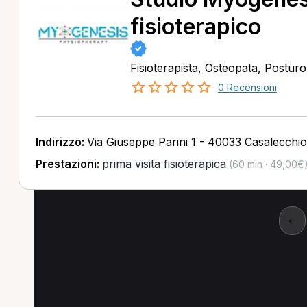
fisioterapico
Fisioterapista, Osteopata, Postu
0 Recensioni
Indirizzo:
Via Giuseppe Parini 1 - 40033 Casalecchi
Prestazioni:
prima visita fisioterapica
(60 min · 49,00€
←