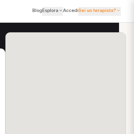
Blog
Esplora
Accedi
Sei un terapista?
ti?