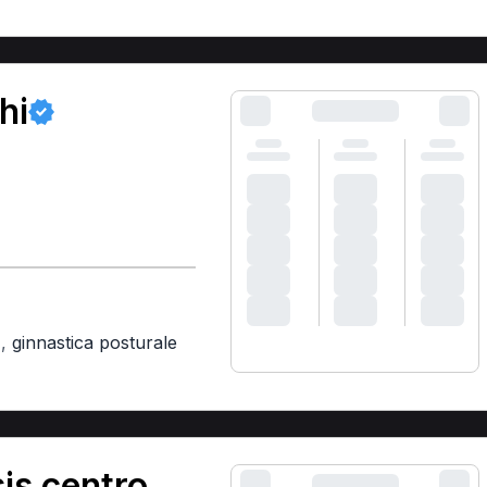
hi
,
ginnastica posturale
)
is centro