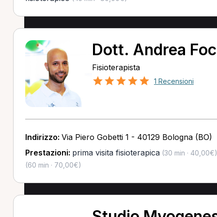
Dott. Andrea Foc
Fisioterapista
1 Recensioni
Indirizzo:
Via Piero Gobetti 1 - 40129 Bologna (BO)
Prestazioni:
prima visita fisioterapica
(30 min · 40,00€
(60 min · 70,00€)
Studio Myogenes