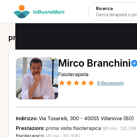
Ricerca
prima visita fisioterapica a Imola
Mirco Branchini
Fisioterapista
9 Recensioni
Indirizzo:
Via Tosarelli, 300 - 40055 Villanova (BO)
Prestazioni:
prima visita fisioterapica
(60 min · 120,00€
fisioterapico
(45 min · 80,00€)