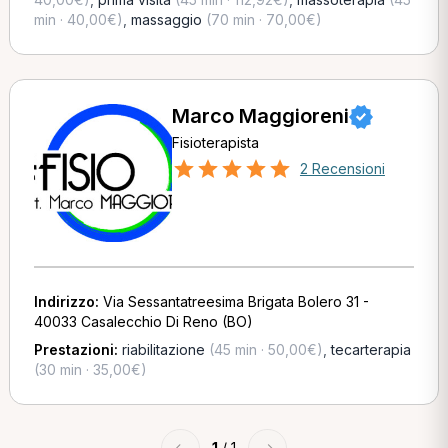
min · 40,00€)
,
massaggio
(70 min · 70,00€)
Marco Maggioreni
Fisioterapista
2 Recensioni
Indirizzo:
Via Sessantatreesima Brigata Bolero 31 -
40033 Casalecchio Di Reno (BO)
Prestazioni:
riabilitazione
(45 min · 50,00€)
,
tecarterapia
(30 min · 35,00€)
←
1
/ 1
→