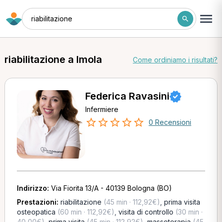
riabilitazione
riabilitazione a Imola
Come ordiniamo i risultati?
Federica Ravasini
Infermiere
0 Recensioni
Indirizzo:
Via Fiorita 13/A - 40139 Bologna (BO)
Prestazioni:
riabilitazione
(45 min · 112,92€)
,
prima visita
osteopatica
(60 min · 112,92€)
,
visita di controllo
(30 min ·
40,00€)
,
prima visita
(45 min · 112,92€)
,
massoterapia
(45