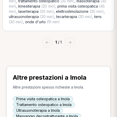
min)
,
trattamento osteopatico
(30 min)
,
massoterapia
(30
min)
,
kinesiterapia
(20 min)
,
prima visita osteopatica
(45
min)
,
laserterapia
(30 min)
,
elettrostimolazione
(30 min)
,
ultrasuonoterapia
(30 min)
,
tecarterapia
(30 min)
,
tens
(30 min)
,
onde d'urto
(15 min)
←
1
/ 1
→
Altre prestazioni a Imola
Altre prestazioni spesso richieste a Imola.
Prima visita osteopatica a Imola
Trattamento osteopatico a Imola
Ultrasuonoterapia a Imola
Massaggio decontratturante a Imola