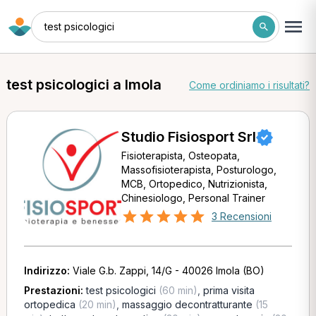
test psicologici
test psicologici a Imola
Come ordiniamo i risultati?
Studio Fisiosport Srl
Fisioterapista, Osteopata,
Massofisioterapista, Posturologo,
MCB, Ortopedico, Nutrizionista,
Chinesiologo, Personal Trainer
3 Recensioni
Indirizzo:
Viale G.b. Zappi, 14/G - 40026 Imola (BO)
Prestazioni:
test psicologici
(60 min)
,
prima visita
ortopedica
(20 min)
,
massaggio decontratturante
(15