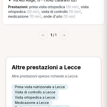
Via Alto Adige, 15 - 73042 Casarano (LE)
Prestazioni:
prima visita ortopedica
(30 min)
,
visita
ortopedica
(20 min)
,
visita di controllo
(10 min)
,
medicazione
(10 min)
,
onde d'urto
(10 min)
←
1
/ 1
→
Altre prestazioni a Lecce
Altre prestazioni spesso richieste a Lecce.
Prima visita nutrizionale a Lecce
Visita di controllo a Lecce
Visita ortopedica a Lecce
Medicazione a Lecce