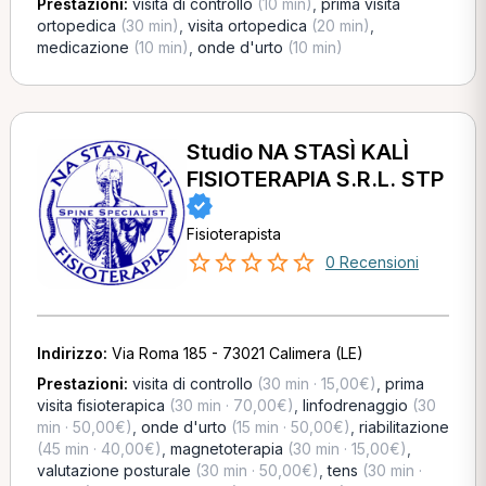
Prestazioni:
visita di controllo
(10 min)
,
prima visita
ortopedica
(30 min)
,
visita ortopedica
(20 min)
,
medicazione
(10 min)
,
onde d'urto
(10 min)
Studio NA STASÌ KALÌ
FISIOTERAPIA S.R.L. STP
Fisioterapista
0 Recensioni
Indirizzo:
Via Roma 185 - 73021 Calimera (LE)
Prestazioni:
visita di controllo
(30 min · 15,00€)
,
prima
visita fisioterapica
(30 min · 70,00€)
,
linfodrenaggio
(30
min · 50,00€)
,
onde d'urto
(15 min · 50,00€)
,
riabilitazione
(45 min · 40,00€)
,
magnetoterapia
(30 min · 15,00€)
,
valutazione posturale
(30 min · 50,00€)
,
tens
(30 min ·