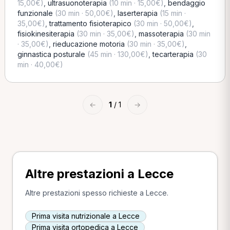
15,00€)
,
ultrasuonoterapia
(10 min · 15,00€)
,
bendaggio
funzionale
(30 min · 50,00€)
,
laserterapia
(15 min ·
35,00€)
,
trattamento fisioterapico
(30 min · 50,00€)
,
fisiokinesiterapia
(30 min · 35,00€)
,
massoterapia
(30 min
· 35,00€)
,
rieducazione motoria
(30 min · 35,00€)
,
ginnastica posturale
(45 min · 130,00€)
,
tecarterapia
(30
min · 40,00€)
←
1
/ 1
→
Altre prestazioni a Lecce
Altre prestazioni spesso richieste a Lecce.
Prima visita nutrizionale a Lecce
Prima visita ortopedica a Lecce