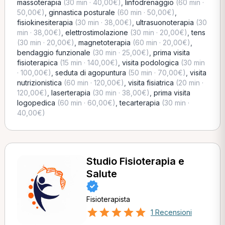
massoterapia
(30 min · 40,00€)
,
linfodrenaggio
(60 min ·
50,00€)
,
ginnastica posturale
(60 min · 50,00€)
,
fisiokinesiterapia
(30 min · 38,00€)
,
ultrasuonoterapia
(30
min · 38,00€)
,
elettrostimolazione
(30 min · 20,00€)
,
tens
(30 min · 20,00€)
,
magnetoterapia
(60 min · 20,00€)
,
bendaggio funzionale
(30 min · 25,00€)
,
prima visita
fisioterapica
(15 min · 140,00€)
,
visita podologica
(30 min
· 100,00€)
,
seduta di agopuntura
(50 min · 70,00€)
,
visita
nutrizionistica
(60 min · 120,00€)
,
visita fisiatrica
(20 min ·
120,00€)
,
laserterapia
(30 min · 38,00€)
,
prima visita
logopedica
(60 min · 60,00€)
,
tecarterapia
(30 min ·
40,00€)
Studio Fisioterapia e
Salute
Fisioterapista
1 Recensioni