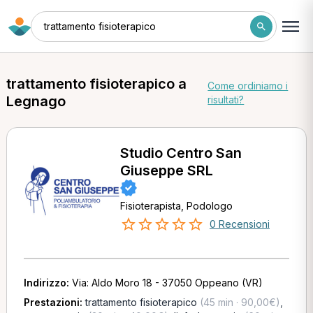
trattamento fisioterapico
trattamento fisioterapico a
Come ordiniamo i
Legnago
risultati?
Studio Centro San
Giuseppe SRL
Fisioterapista, Podologo
0 Recensioni
Indirizzo:
Via: Aldo Moro 18 - 37050 Oppeano (VR)
Prestazioni:
trattamento fisioterapico
(45 min · 90,00€)
,