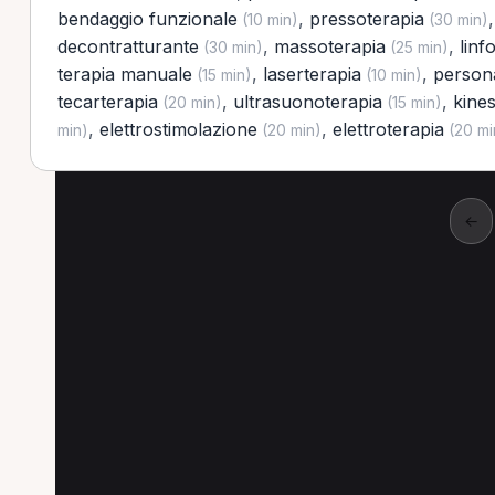
bendaggio funzionale
,
pressoterapia
(10 min)
(30 min)
decontratturante
,
massoterapia
,
linf
(30 min)
(25 min)
terapia manuale
,
laserterapia
,
persona
(15 min)
(10 min)
tecarterapia
,
ultrasuonoterapia
,
kines
(20 min)
(15 min)
,
elettrostimolazione
,
elettroterapia
min)
(20 min)
(20 mi
←
Altre prestazioni a Li
Altre prestazioni spesso richieste a Livorno.
Tens a Livorno
Visita di controllo a Livorno