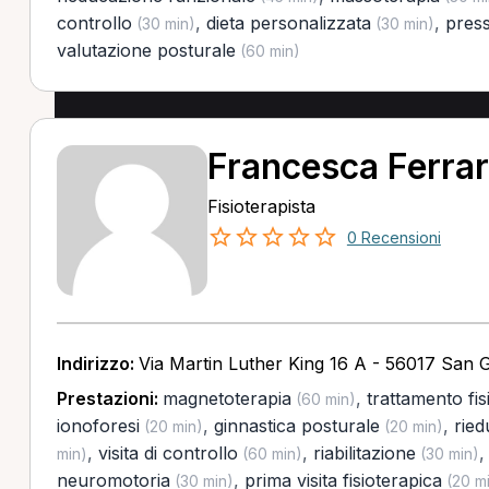
controllo
,
dieta personalizzata
,
press
(30 min)
(30 min)
valutazione posturale
(60 min)
Francesca Ferra
Fisioterapista
0 Recensioni
Indirizzo:
Via Martin Luther King 16 A - 56017 San G
Prestazioni:
magnetoterapia
,
trattamento fis
(60 min)
ionoforesi
,
ginnastica posturale
,
ried
(20 min)
(20 min)
,
visita di controllo
,
riabilitazione
min)
(60 min)
(30 min)
neuromotoria
,
prima visita fisioterapica
(30 min)
(20 m