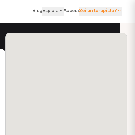
Blog
Esplora
Accedi
Sei un terapista?
ti?