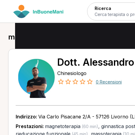
Ricerca
magnetoterapia a Livorno
Dott. Alessandr
Chinesiologo
0 Recensioni
Indirizzo:
Via Carlo Pisacane 2/A - 57126 Livorno (L
Prestazioni:
magnetoterapia
,
ginnastica pos
(60 min)
rieducazione funzionale
,
massoterapia
(45 min)
(30 mi