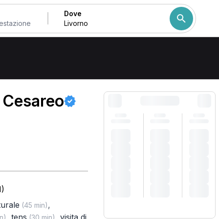
Dove
Come ordiniamo i risulta
o Cesareo
I)
turale
,
(45 min)
,
tens
,
visita di
n)
(30 min)