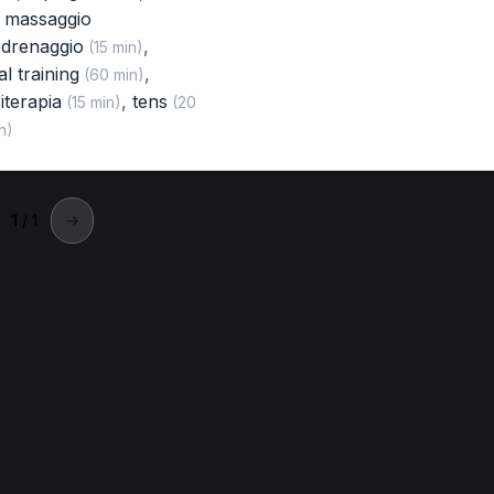
,
massaggio
odrenaggio
,
(15 min)
l training
,
(60 min)
iterapia
,
tens
(15 min)
(20
n)
1
/ 1
→
vorno
Prima visita fisioterapica a Livorno
Ginnastica posturale a Livorn