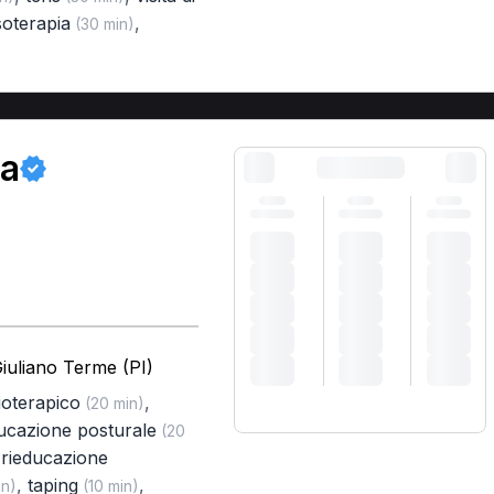
oterapia
,
(30 min)
ra
iuliano Terme (PI)
ioterapico
,
(20 min)
ucazione posturale
(20
,
rieducazione
,
taping
,
in)
(10 min)