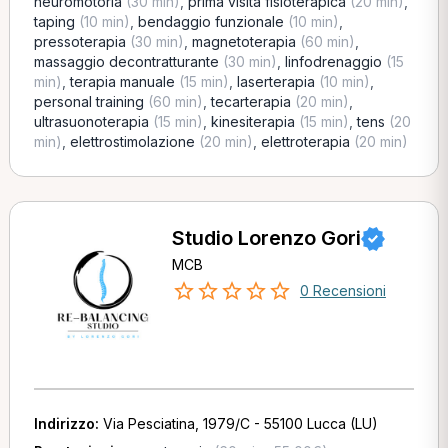
neuromotoria
(30 min)
,
prima visita fisioterapica
(20 min)
,
taping
(10 min)
,
bendaggio funzionale
(10 min)
,
pressoterapia
(30 min)
,
magnetoterapia
(60 min)
,
massaggio decontratturante
(30 min)
,
linfodrenaggio
(15
min)
,
terapia manuale
(15 min)
,
laserterapia
(10 min)
,
personal training
(60 min)
,
tecarterapia
(20 min)
,
ultrasuonoterapia
(15 min)
,
kinesiterapia
(15 min)
,
tens
(20
min)
,
elettrostimolazione
(20 min)
,
elettroterapia
(20 min)
Studio Lorenzo Gori
MCB
0 Recensioni
Indirizzo:
Via Pesciatina, 1979/C - 55100 Lucca (LU)