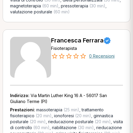
magnetoterapia
(60 min)
,
pressoterapia
(30 min)
,
valutazione posturale
(60 min)
Francesca Ferrara
Fisioterapista
0 Recensioni
Indirizzo:
Via Martin Luther King 16 A - 56017 San
Giuliano Terme (PI)
Prestazioni:
massoterapia
(25 min)
,
trattamento
fisioterapico
(20 min)
,
ionoforesi
(20 min)
,
ginnastica
posturale
(20 min)
,
rieducazione posturale
(20 min)
,
visita
di controllo
(60 min)
,
riabilitazione
(30 min)
,
rieducazione