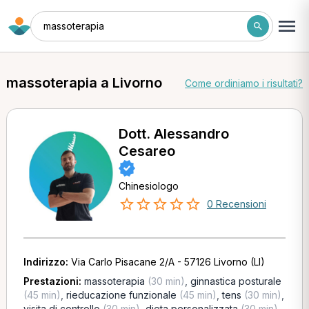
massoterapia
massoterapia a Livorno
Come ordiniamo i risultati?
Dott. Alessandro
Cesareo
Chinesiologo
0 Recensioni
Indirizzo:
Via Carlo Pisacane 2/A - 57126 Livorno (LI)
Prestazioni:
massoterapia
(30 min)
,
ginnastica posturale
(45 min)
,
rieducazione funzionale
(45 min)
,
tens
(30 min)
,
visita di controllo
(30 min)
,
dieta personalizzata
(30 min)
,