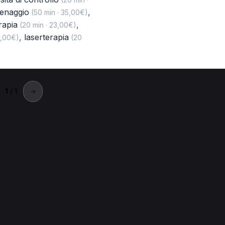
renaggio
,
(50 min · 35,00€)
rapia
,
(20 min · 23,00€)
,
laserterapia
8,00€)
(20
1
/ 1
→
iovinazzo
erapista a Giovinazzo.
ista a Giovinazzo
Tecarterapia per Massofisioterapista a Giovin
azzo
Prima visita fisiatrica per Massofisioterapista a Giovinazzo