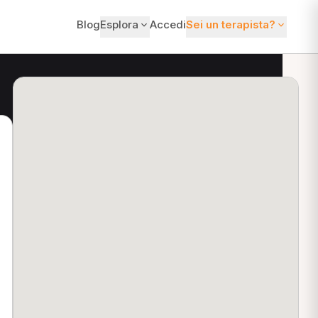
Blog
Esplora
Accedi
Sei un terapista?
ti?