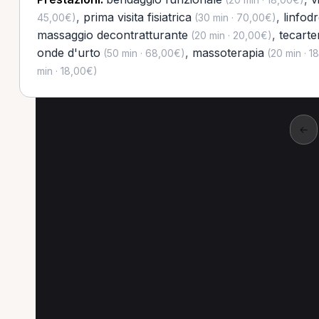
,
prima visita fisiatrica
,
linfod
45,00€)
(30 min · 70,00€)
massaggio decontratturante
,
tecarte
(20 min · 20,00€)
onde d'urto
,
massoterapia
(50 min · 68,00€)
(20 min · 1
min · 18,00€)
←
Altre prestazioni a G
Altre prestazioni disponibili per Massofisiot
Massaggio decontratturante per Massofisioterap
Linfodrenaggio per Massofisioterapista a Giovin