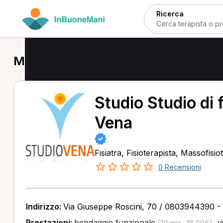
Ricerca
Massofisioterapista a Giovinazzo
Studio Studio di 
Vena
Fisiatra, Fisioterapista, Massofisio
0 Recensioni
Indirizzo:
Via Giuseppe Roscini, 70 / 0803944390 -
Prestazioni:
bendaggio funzionale
,
v
(20 min · 18,00€)