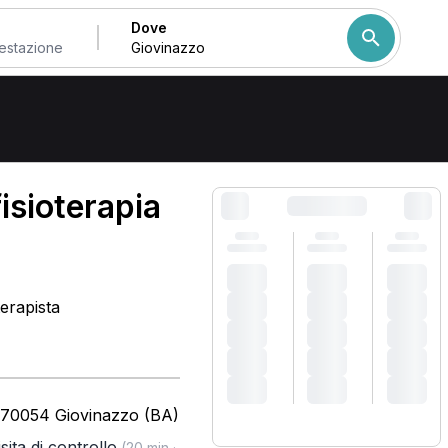
Dove
Come ordiniamo i risulta
fisioterapia
terapista
 70054 Giovinazzo (BA)
isita di controllo
(20 min ·