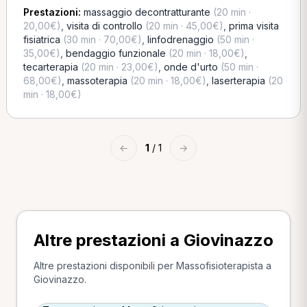
Prestazioni:
massaggio decontratturante
(20 min ·
20,00€)
,
visita di controllo
(20 min · 45,00€)
,
prima visita
fisiatrica
(30 min · 70,00€)
,
linfodrenaggio
(50 min ·
35,00€)
,
bendaggio funzionale
(20 min · 18,00€)
,
tecarterapia
(20 min · 23,00€)
,
onde d'urto
(50 min ·
68,00€)
,
massoterapia
(20 min · 18,00€)
,
laserterapia
(20
min · 18,00€)
←
1
/ 1
→
Altre prestazioni a Giovinazzo
Altre prestazioni disponibili per Massofisioterapista a
Giovinazzo.