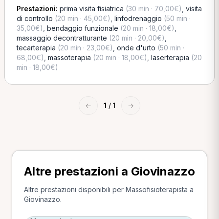
Prestazioni:
prima visita fisiatrica
(30 min · 70,00€)
,
visita
di controllo
(20 min · 45,00€)
,
linfodrenaggio
(50 min ·
35,00€)
,
bendaggio funzionale
(20 min · 18,00€)
,
massaggio decontratturante
(20 min · 20,00€)
,
tecarterapia
(20 min · 23,00€)
,
onde d'urto
(50 min ·
68,00€)
,
massoterapia
(20 min · 18,00€)
,
laserterapia
(20
min · 18,00€)
←
1
/ 1
→
Altre prestazioni a Giovinazzo
Altre prestazioni disponibili per Massofisioterapista a
Giovinazzo.