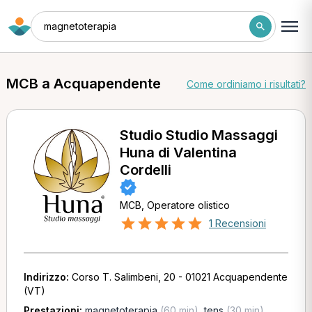
magnetoterapia
MCB a Acquapendente
Come ordiniamo i risultati?
Studio Studio Massaggi
Huna di Valentina
Cordelli
MCB, Operatore olistico
1 Recensioni
Indirizzo:
Corso T. Salimbeni, 20 - 01021 Acquapendente
(VT)
Prestazioni:
magnetoterapia
(60 min)
,
tens
(30 min)
,