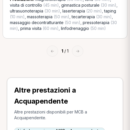
visita di controllo
(45 min)
,
ginnastica posturale
(30 min)
,
ultrasuonoterapia
(30 min)
,
laserterapia
(20 min)
,
taping
(10 min)
,
massoterapia
(50 min)
,
tecarterapia
(30 min)
,
massaggio decontratturante
(50 min)
,
pressoterapia
(30
min)
,
prima visita
(60 min)
,
linfodrenaggio
(50 min)
←
1
/ 1
→
Altre prestazioni a
Acquapendente
Altre prestazioni disponibili per MCB a
Acquapendente.