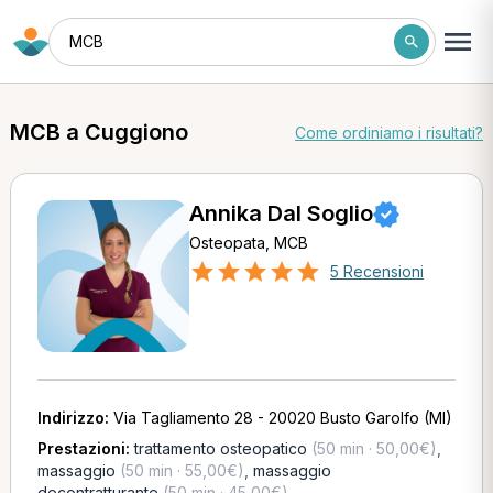
MCB
MCB a Cuggiono
Come ordiniamo i risultati?
Annika Dal Soglio
Osteopata, MCB
5 Recensioni
Indirizzo:
Via Tagliamento 28 - 20020 Busto Garolfo (MI)
Prestazioni:
trattamento osteopatico
(50 min · 50,00€)
,
massaggio
(50 min · 55,00€)
,
massaggio
decontratturante
(50 min · 45,00€)