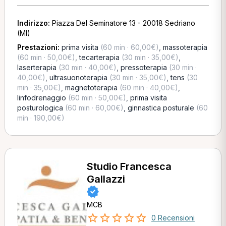
Indirizzo:
Piazza Del Seminatore 13 - 20018 Sedriano
(MI)
Prestazioni:
prima visita
(60 min · 60,00€)
,
massoterapia
(60 min · 50,00€)
,
tecarterapia
(30 min · 35,00€)
,
laserterapia
(30 min · 40,00€)
,
pressoterapia
(30 min ·
40,00€)
,
ultrasuonoterapia
(30 min · 35,00€)
,
tens
(30
min · 35,00€)
,
magnetoterapia
(60 min · 40,00€)
,
linfodrenaggio
(60 min · 50,00€)
,
prima visita
posturologica
(60 min · 60,00€)
,
ginnastica posturale
(60
min · 190,00€)
Studio Francesca
Gallazzi
MCB
0 Recensioni