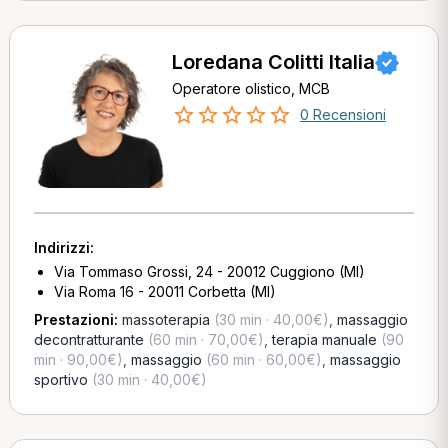
Loredana Colitti Italia
Operatore olistico, MCB
0 Recensioni
Indirizzi:
Via Tommaso Grossi, 24 - 20012 Cuggiono (MI)
Via Roma 16 - 20011 Corbetta (MI)
Prestazioni:
massoterapia
(30 min · 40,00€)
,
massaggio
decontratturante
(60 min · 70,00€)
,
terapia manuale
(90
min · 90,00€)
,
massaggio
(60 min · 60,00€)
,
massaggio
sportivo
(30 min · 40,00€)